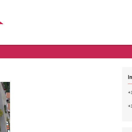
I
+
+