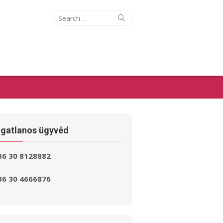
Search
Search
for:
ngatlanos ügyvéd
36 30 8128882
36 30 4666876