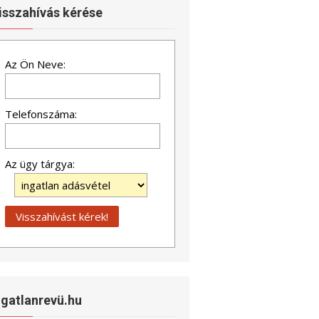
isszahívás kérése
Az Ön Neve:
Telefonszáma:
Az ügy tárgya:
ngatlanrevü.hu