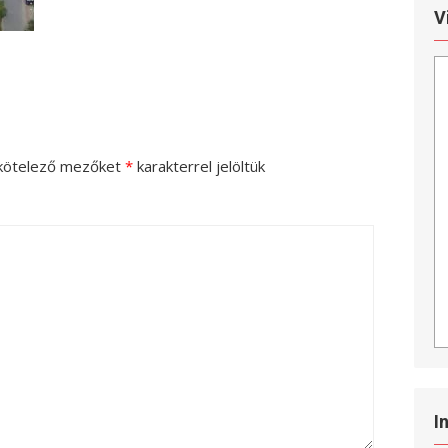
V
kötelező mezőket
*
karakterrel jelöltük
I