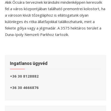
Akik Ócsára terveznek kirándulni mindenképpen keressék
fel a város központjában található premontrei kolostort, ha
a városon kívüli tőzegláphoz is ellátogatunk olyan
különleges és ritka állatfajokkal találkozhatunk, mint a
fekete gólya vagy a jégmadár. A 3575 hektáros terület a
Duna-Ipoly Nemzeti Parkhoz tartozik.
Ingatlanos ügyvéd
+36 30 8128882
+36 30 4666876