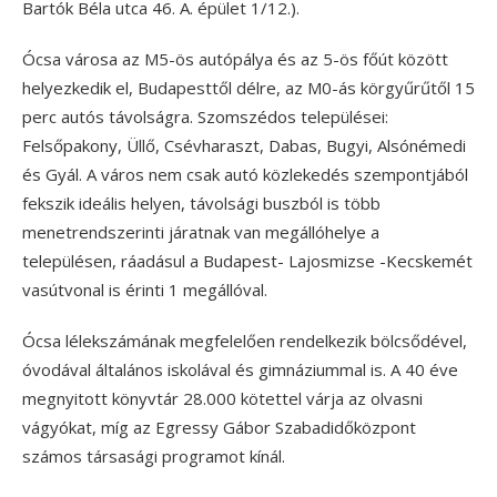
Bartók Béla utca 46. A. épület 1/12.).
Ócsa városa az M5-ös autópálya és az 5-ös főút között
helyezkedik el, Budapesttől délre, az M0-ás körgyűrűtől 15
perc autós távolságra. Szomszédos települései:
Felsőpakony, Üllő, Csévharaszt, Dabas, Bugyi, Alsónémedi
és Gyál. A város nem csak autó közlekedés szempontjából
fekszik ideális helyen, távolsági buszból is több
menetrendszerinti járatnak van megállóhelye a
településen, ráadásul a Budapest- Lajosmizse -Kecskemét
vasútvonal is érinti 1 megállóval.
Ócsa lélekszámának megfelelően rendelkezik bölcsődével,
óvodával általános iskolával és gimnáziummal is. A 40 éve
megnyitott könyvtár 28.000 kötettel várja az olvasni
vágyókat, míg az Egressy Gábor Szabadidőközpont
számos társasági programot kínál.