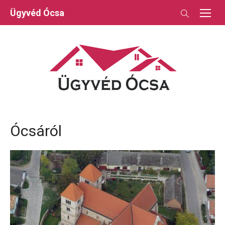
Skip
Ügyvéd Ócsa
to
content
Ócsáról