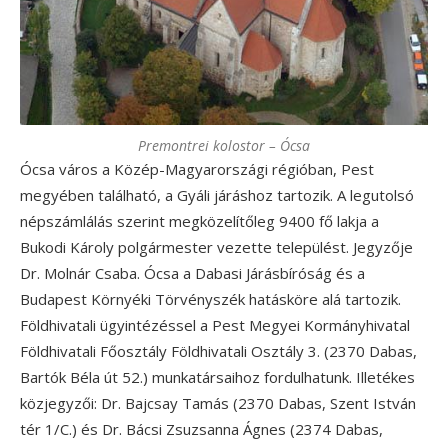
Premontrei kolostor – Ócsa
Ócsa város a Közép-Magyarországi régióban, Pest
megyében található, a Gyáli járáshoz tartozik. A legutolsó
népszámlálás szerint megközelítőleg 9400 fő lakja a
Bukodi Károly polgármester vezette települést. Jegyzője
Dr. Molnár Csaba. Ócsa a Dabasi Járásbíróság és a
Budapest Környéki Törvényszék hatásköre alá tartozik.
Földhivatali ügyintézéssel a Pest Megyei Kormányhivatal
Földhivatali Főosztály Földhivatali Osztály 3. (2370 Dabas,
Bartók Béla út 52.) munkatársaihoz fordulhatunk. Illetékes
közjegyzői: Dr. Bajcsay Tamás (2370 Dabas, Szent István
tér 1/C.) és Dr. Bácsi Zsuzsanna Ágnes (2374 Dabas,